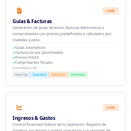
CORE
Guías & Facturas
Generación de guías de envío, facturas electrónicas y
comprobantes con precios predefinidos o calculados por
medidas y peso.
Guías automáticas
Facturación por peso/medida
Precios FEDEX
Comprobantes fiscales
DISPONIBLE EN:
Start Up
Standard
Premium
Unlimited
CORE
Ingresos & Gastos
Control financiero básico de tu operación. Registro de
ingresos por envíos y gastos operativos con reportes de