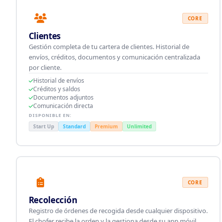
CORE
Clientes
Gestión completa de tu cartera de clientes. Historial de
envíos, créditos, documentos y comunicación centralizada
por cliente.
Historial de envíos
Créditos y saldos
Documentos adjuntos
Comunicación directa
DISPONIBLE EN:
Start Up
Standard
Premium
Unlimited
CORE
Recolección
Registro de órdenes de recogida desde cualquier dispositivo.
El chofer recibe la orden y la gestiona desde su app móvil.