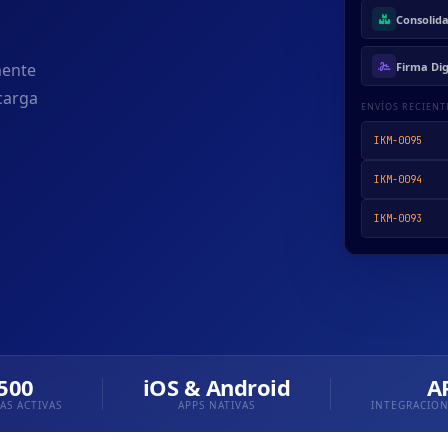
Consolid
Firma Dig
mente
carga
ENVÍOS RECIENT
IKM-0095
IKM-0094
IKM-0093
500
iOS & Android
A
AS ACTIVAS
APPS NATIVAS
INTEGRACION