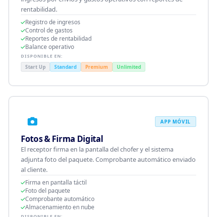
rentabilidad.
Registro de ingresos
Control de gastos
Reportes de rentabilidad
Balance operativo
DISPONIBLE EN:
Start Up
Standard
Premium
Unlimited
APP MÓVIL
Fotos & Firma Digital
El receptor firma en la pantalla del chofer y el sistema
adjunta foto del paquete. Comprobante automático enviado
al cliente.
Firma en pantalla táctil
Foto del paquete
Comprobante automático
Almacenamiento en nube
DISPONIBLE EN: