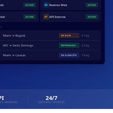
ado
Rastreo Web
ACTIVO
ACTIVO
ital
API Externa
ACTIVO
ACTIVO
ES
Miami → Bogotá
4.1 kg
EN RUTA
NYC → Santo Domingo
2.3 kg
ENTREGADO
Miami → Caracas
7.8 kg
EN ALMACÉN
PI
24/7
ES ABIERTAS
SOPORTE TÉCNICO