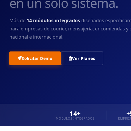
en un solo sistema.
Más de
14 módulos integrados
diseñados específica
para empresas de courier, mensajería, encomiendas y 
nacional e internacional.
Ver Planes
Solicitar Demo
14+
+
MÓDULOS INTEGRADOS
EMPRES