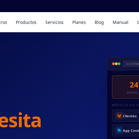
tros
Productos
Servicios
Planes
Blog
Manual
sistema
24
ENVÍOS
MÓDULOS DEL S
esita
Clientes
App Con