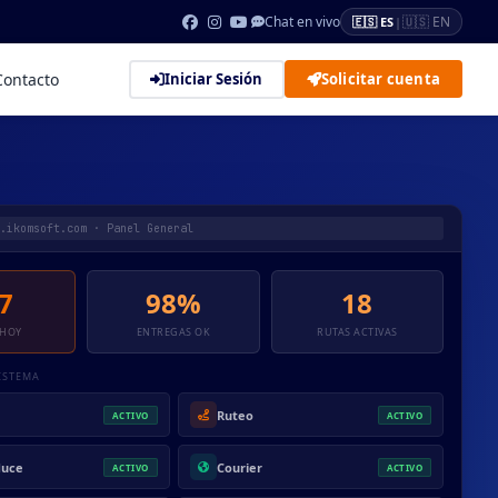
Chat en vivo
🇺🇸 EN
🇪🇸 ES
|
Contacto
Iniciar Sesión
Solicitar cuenta
.ikomsoft.com · Panel General
7
98%
18
 HOY
ENTREGAS OK
RUTAS ACTIVAS
ISTEMA
Ruteo
ACTIVO
ACTIVO
duce
Courier
ACTIVO
ACTIVO