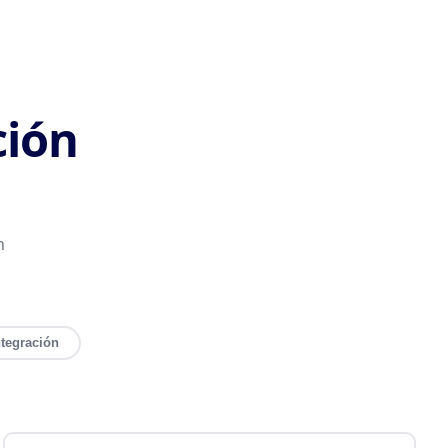
ción
n
ntegración