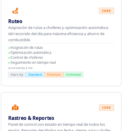
CORE
Ruteo
Asignación de rutas a choferes y optimización automática
del recorrido del día para máxima eficiencia y ahorro de
combustible.
Asignación de rutas
Optimización automática
Control de choferes
Seguimiento en tiempo real
DISPONIBLE EN:
Start Up
Standard
Premium
Unlimited
CORE
Rastreo & Reportes
Panel de control con estado en tiempo real de todos los
envíos. Reportes detallados por fecha, cliente, ruta y chofer.