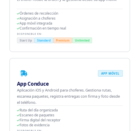
Órdenes de recolección
Asignación a choferes
App móvil integrada
Confirmación en tiempo real
DISPONIBLE EN:
Start Up
Standard
Premium
Unlimited
APP MÓVIL
App Conduce
Aplicación iOS y Android para choferes. Gestiona rutas,
escanea paquetes, registra entregas con firma y foto desde
el teléfono.
Ruta del día organizada
Escaneo de paquetes
Firma digital del receptor
Fotos de evidencia
DISPONIBLE EN: