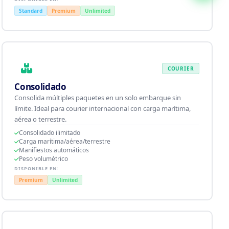
Standard
Premium
Unlimited
COURIER
Consolidado
Consolida múltiples paquetes en un solo embarque sin
límite. Ideal para courier internacional con carga marítima,
aérea o terrestre.
Consolidado ilimitado
Carga marítima/aérea/terrestre
Manifiestos automáticos
Peso volumétrico
DISPONIBLE EN:
Premium
Unlimited